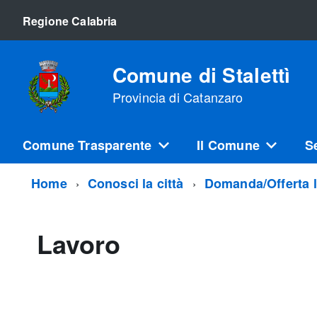
Regione Calabria
Comune di Stalettì
Provincia di Catanzaro
Comune Trasparente
Il Comune
S
Home
Conosci la città
Domanda/Offerta 
Lavoro