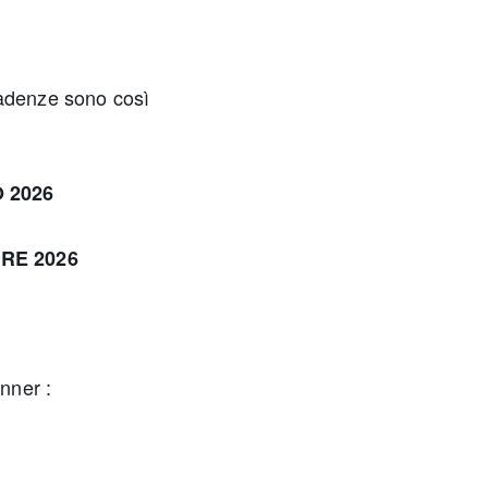
adenze sono così
 2026
E 2026
anner :