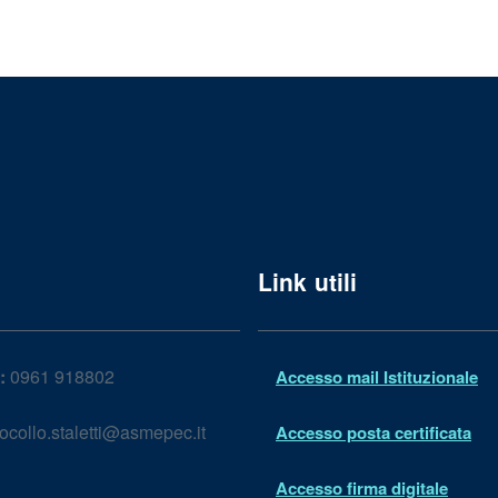
Link utili
:
0961 918802
Accesso mail Istituzionale
ocollo.staletti@asmepec.it
Accesso posta certificata
Accesso firma digitale