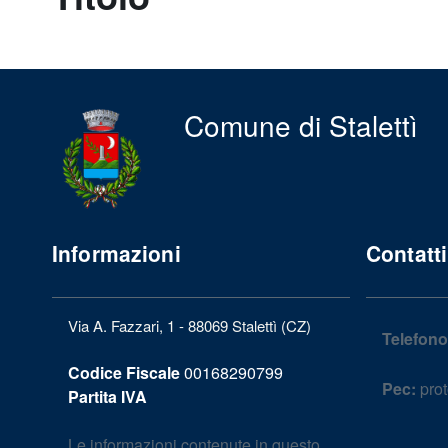
Comune di Stalettì
Informazioni
Contatti
Via A. Fazzari, 1 - 88069 Stalettì (CZ)
Telefono
Codice Fiscale
00168290799
Pec:
prot
Partita IVA
Le informazioni contenute in questo