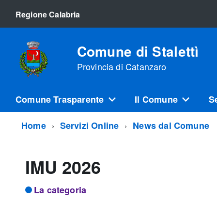
Regione Calabria
Comune di Stalettì
Provincia di Catanzaro
Comune Trasparente
Il Comune
S
Home
Servizi Online
News dal Comune
IMU 2026
La categoria