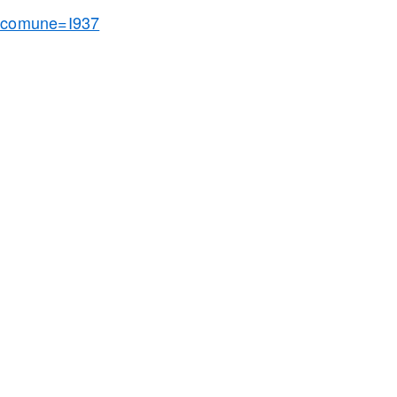
6&comune=I937